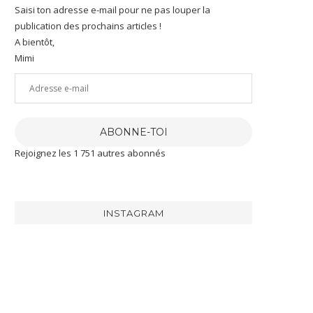
Saisi ton adresse e-mail pour ne pas louper la
publication des prochains articles !
A bientôt,
Mimi
Adresse
e-
mail
ABONNE-TOI
Rejoignez les 1 751 autres abonnés
INSTAGRAM
[RECETTE]
J’ai
J’ai
Aujourd’hui
eu
été
je
la
gâtée
te
chance
par
partage
de
@maison_delpeyrat