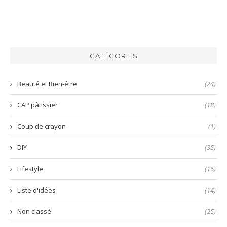
au
chèvre
la
comment
la
parmesan
recette
préparer
recette
de
une
du
la
mayonnaise
bo
harissa
inratable
bun
verte
et
aux
CATÉGORIES
prête
nems
en
quelques
Beauté et Bien-être
(24)
secondes
!
CAP pâtissier
(18)
Coup de crayon
(1)
DIY
(35)
Lifestyle
(16)
Liste d'idées
(14)
Non classé
(25)