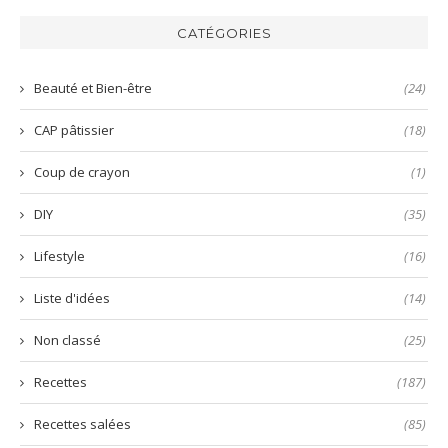
harissa
inratable
bun
verte
et
aux
CATÉGORIES
prête
nems
en
quelques
Beauté et Bien-être
(24)
secondes
!
CAP pâtissier
(18)
Coup de crayon
(1)
DIY
(35)
Lifestyle
(16)
Liste d'idées
(14)
Non classé
(25)
Recettes
(187)
Recettes salées
(85)