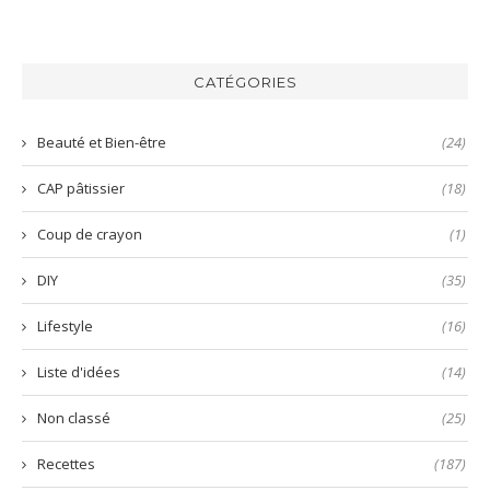
😋
de
une
du
la
mayonnaise
bo
harissa
inratable
bun
verte
et
aux
CATÉGORIES
😋
prête
nems
en
🤤
quelques
Beauté et Bien-être
(24)
secondes
!
CAP pâtissier
(18)
Coup de crayon
(1)
DIY
(35)
Lifestyle
(16)
Liste d'idées
(14)
Non classé
(25)
Recettes
(187)