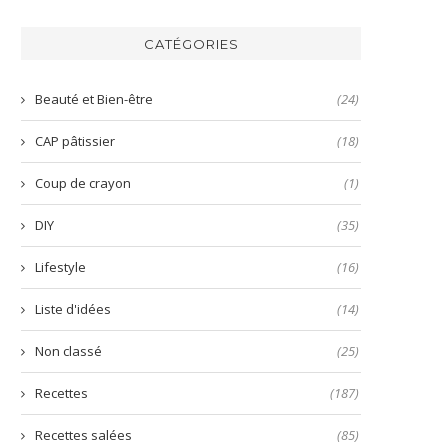
de
une
du
la
mayonnaise
bo
harissa
inratable
bun
CATÉGORIES
verte
et
aux
prête
nems
en
Beauté et Bien-être
(24)
quelques
secondes
CAP pâtissier
(18)
!
Coup de crayon
(1)
DIY
(35)
Lifestyle
(16)
Liste d'idées
(14)
Non classé
(25)
Recettes
(187)
Recettes salées
(85)