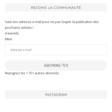
REJOINS LA COMMUNAUTÉ
Saisi ton adresse e-mail pour ne pas louper la publication des
prochains articles !
A bientôt,
Mimi
Adresse
e-
mail
ABONNE-TOI
Rejoignez les 1 751 autres abonnés
INSTAGRAM
[RECETTE]
J’ai
J’ai