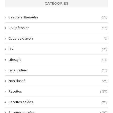
verte
et
aux
CATÉGORIES
prête
nems
en
quelques
Beauté et Bien-être
(24)
secondes
!
CAP pâtissier
(18)
Coup de crayon
(1)
DIY
(35)
Lifestyle
(16)
Liste d'idées
(14)
Non classé
(25)
Recettes
(187)
Recettes salées
(85)
Recettes sucrées
(107)