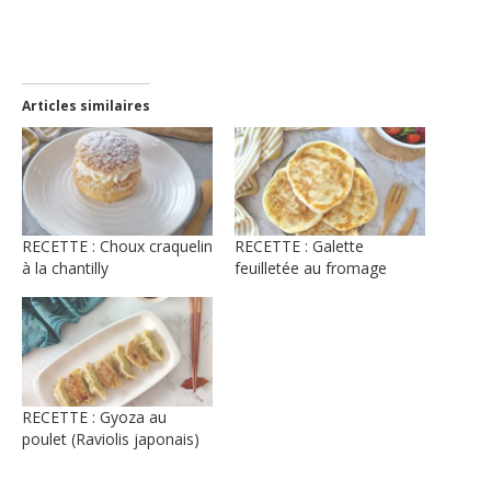
une
nouvelle
fenêtre)
Articles similaires
RECETTE : Choux craquelin
RECETTE : Galette
à la chantilly
feuilletée au fromage
RECETTE : Gyoza au
poulet (Raviolis japonais)