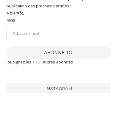
publication des prochains articles !
A bientôt,
Mimi
Adresse
e-
mail
ABONNE-TOI
Rejoignez les 1 751 autres abonnés
INSTAGRAM
[RECETTE]
J’ai
J’ai
Aujourd’hui
eu
été
je
la
gâtée
te
chance
par
partage
de
@maison_delpeyrat
la
recevoir
🤩