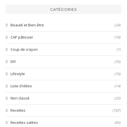
harissa
inratable
bun
verte
et
aux
CATÉGORIES
😋
prête
nems
en
🤤
quelques
Beauté et Bien-être
(24)
secondes
!
CAP pâtissier
(18)
Coup de crayon
(1)
DIY
(35)
Lifestyle
(16)
Liste d'idées
(14)
Non classé
(25)
Recettes
(187)
Recettes salées
(85)