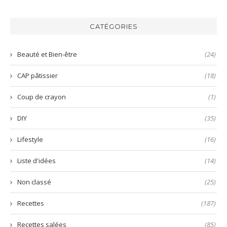
la
mayonnaise
bo
harissa
inratable
bun
verte
et
aux
CATÉGORIES
prête
nems
en
quelques
Beauté et Bien-être
(24)
secondes
!
CAP pâtissier
(18)
Coup de crayon
(1)
DIY
(35)
Lifestyle
(16)
Liste d'idées
(14)
Non classé
(25)
Recettes
(187)
Recettes salées
(85)