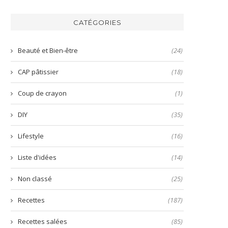
de
une
du
la
mayonnaise
bo
harissa
inratable
bun
CATÉGORIES
verte
et
aux
prête
nems
en
Beauté et Bien-être
(24)
quelques
secondes
CAP pâtissier
(18)
!
Coup de crayon
(1)
DIY
(35)
Lifestyle
(16)
Liste d'idées
(14)
Non classé
(25)
Recettes
(187)
Recettes salées
(85)