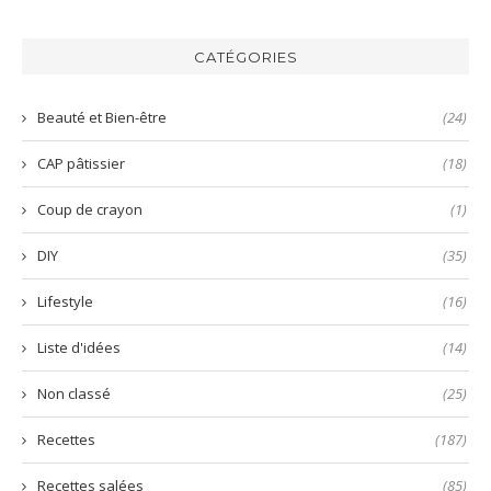
la
mayonnaise
bo
harissa
inratable
bun
verte
et
aux
CATÉGORIES
prête
nems
en
quelques
Beauté et Bien-être
(24)
secondes
!
CAP pâtissier
(18)
Coup de crayon
(1)
DIY
(35)
Lifestyle
(16)
Liste d'idées
(14)
Non classé
(25)
Recettes
(187)
Recettes salées
(85)