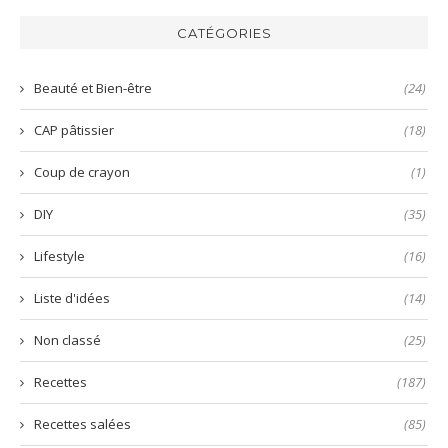
harissa
inratable
bun
verte
et
aux
CATÉGORIES
😋
prête
nems
en
🤤
quelques
Beauté et Bien-être
(24)
secondes
!
CAP pâtissier
(18)
Coup de crayon
(1)
DIY
(35)
Lifestyle
(16)
Liste d'idées
(14)
Non classé
(25)
Recettes
(187)
Recettes salées
(85)