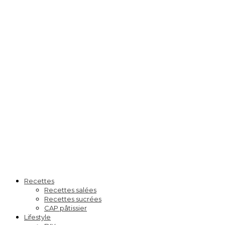
Recettes
Recettes salées
Recettes sucrées
CAP pâtissier
Lifestyle