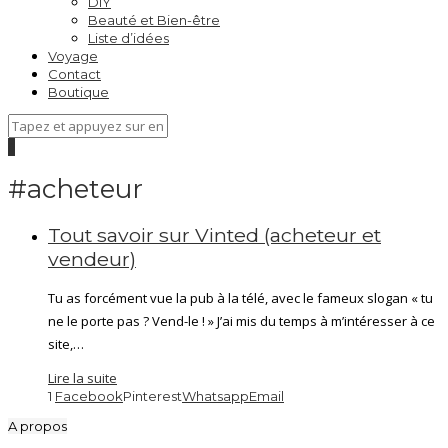
DIY
Beauté et Bien-être
Liste d’idées
Voyage
Contact
Boutique
0
#acheteur
Tout savoir sur Vinted (acheteur et
vendeur)
Tu as forcément vue la pub à la télé, avec le fameux slogan « tu
ne le porte pas ? Vend-le ! » J’ai mis du temps à m’intéresser à ce
site,…
Lire la suite
1
Facebook
Pinterest
Whatsapp
Email
A propos