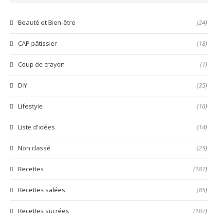
😋
prête
nems
en
🤤
quelques
Beauté et Bien-être
(24)
secondes
!
CAP pâtissier
(18)
Coup de crayon
(1)
DIY
(35)
Lifestyle
(16)
Liste d'idées
(14)
Non classé
(25)
Recettes
(187)
Recettes salées
(85)
Recettes sucrées
(107)