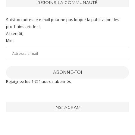
REJOINS LA COMMUNAUTÉ
Saisi ton adresse e-mail pour ne pas louper la publication des
prochains articles !
A bientôt,
Mimi
Adresse
e-
mail
ABONNE-TOI
Rejoignez les 1 751 autres abonnés
INSTAGRAM
[RECETTE]
J’ai
J’ai
Aujourd’hui
eu
été