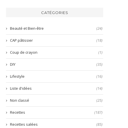
de
une
du
la
mayonnaise
bo
harissa
inratable
bun
CATÉGORIES
verte
et
aux
prête
nems
en
Beauté et Bien-être
(24)
quelques
secondes
CAP pâtissier
(18)
!
Coup de crayon
(1)
DIY
(35)
Lifestyle
(16)
Liste d'idées
(14)
Non classé
(25)
Recettes
(187)
Recettes salées
(85)