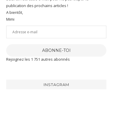
publication des prochains articles !
A bientôt,
Mimi
Adresse
e-
mail
ABONNE-TOI
Rejoignez les 1 751 autres abonnés
INSTAGRAM
[RECETTE]
J’ai
J’ai
Aujourd’hui
eu
été
je
la
gâtée
te
chance
par
partage
de
@maison_delpeyrat
la
recevoir