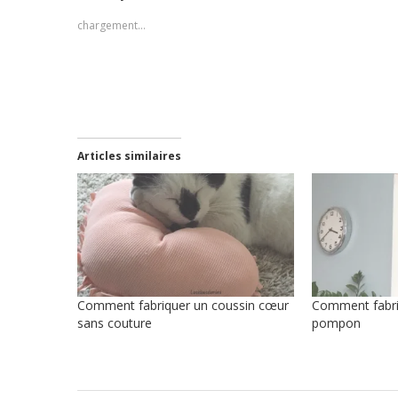
une
une
une
e-
fenêtre)
nouvelle
nouvelle
nouvelle
mail
chargement…
fenêtre)
fenêtre)
fenêtre)
à
un
ami(ouvre
dans
une
nouvelle
fenêtre)
Articles similaires
Comment fabriquer un coussin cœur
Comment fabri
sans couture
pompon