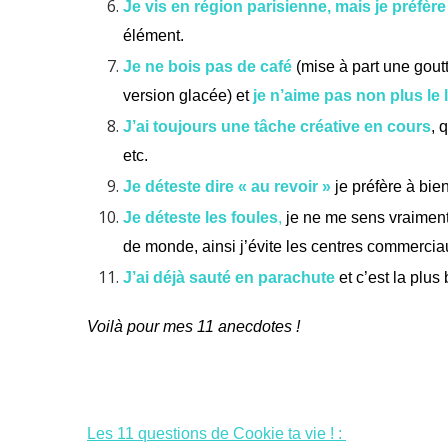
Je vis en région parisienne, mais je préfèr
élément.
Je ne bois pas de café
(mise à part une goutt
version glacée) et
je n’aime pas non plus le l
J’ai toujours une tâche créative en cours
, 
etc.
Je
déteste
dire « au revoir »
je préfère à bie
Je déteste les foules
,
je ne me sens vraiment
de monde, ainsi j’évite les centres commercia
J’ai déjà sauté en parachute
et c’est la plus 
Voilà pour mes 11 anecdotes !
Les 11 questions de Cookie ta vie ! :