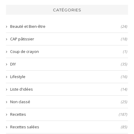
harissa
inratable
bun
verte
et
aux
CATÉGORIES
😋
prête
nems
en
🤤
quelques
Beauté et Bien-être
(24)
secondes
!
CAP pâtissier
(18)
Coup de crayon
(1)
DIY
(35)
Lifestyle
(16)
Liste d'idées
(14)
Non classé
(25)
Recettes
(187)
Recettes salées
(85)