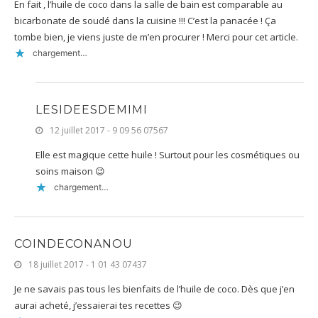
En fait , l’huile de coco dans la salle de bain est comparable au
bicarbonate de soudé dans la cuisine !!! C’est la panacée ! Ça
tombe bien, je viens juste de m’en procurer ! Merci pour cet article.
chargement…
LESIDEESDEMIMI
12 juillet 2017 - 9 09 56 07567
Elle est magique cette huile ! Surtout pour les cosmétiques ou
soins maison 😉
chargement…
COINDECONANOU
18 juillet 2017 - 1 01 43 07437
Je ne savais pas tous les bienfaits de l’huile de coco. Dès que j’en
aurai acheté, j’essaierai tes recettes 😉