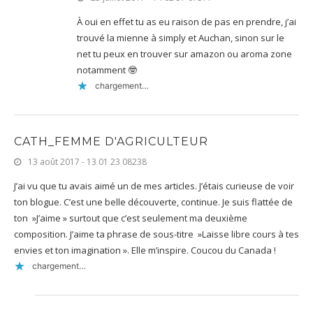
À oui en effet tu as eu raison de pas en prendre, j’ai
trouvé la mienne à simply et Auchan, sinon sur le
net tu peux en trouver sur amazon ou aroma zone
notamment 🤓
chargement…
CATH_FEMME D'AGRICULTEUR
13 août 2017 - 13 01 23 08238
J’ai vu que tu avais aimé un de mes articles. J’étais curieuse de voir
ton blogue. C’est une belle découverte, continue. Je suis flattée de
ton »J’aime » surtout que c’est seulement ma deuxième
composition. J’aime ta phrase de sous-titre »Laisse libre cours à tes
envies et ton imagination ». Elle m’inspire. Coucou du Canada !
chargement…