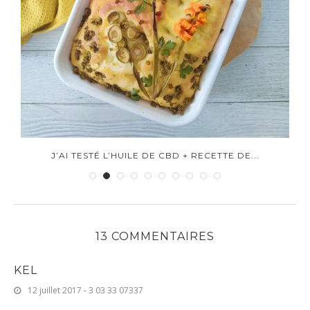
J’AI TESTÉ L’HUILE DE CBD + RECETTE DE...
J
13 COMMENTAIRES
KEL
12 juillet 2017 - 3 03 33 07337