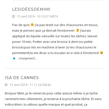
LESIDÉESDEMIMI
15 avril 2019 - 10 10 57 04574
Pas de quoi
j’ai pas testé sur des chaussures en tissus,
mais je penses que ça devrait fonctionner.
J’aurais
appliqué du liquide vaisselle sur toutes les tâches, laisser
poser 10 min, frotter avec une brosse à dent (ou petite
brosse) puis mis en machine à laver (si tes chaussures le
permettent) tu me diras si tu essaies et si cela à fonctionné
chargement…
ISA DE CANNES
15 avril 2019 - 11 11 24 04244
Bonjour Mimi, je te remercie pour cette astuce même si je tache
rarement mes vêtements, je testerai à la prochaine tâche. Et sans
indiscrétion, tu utilises quelle marque et quel produit, ça