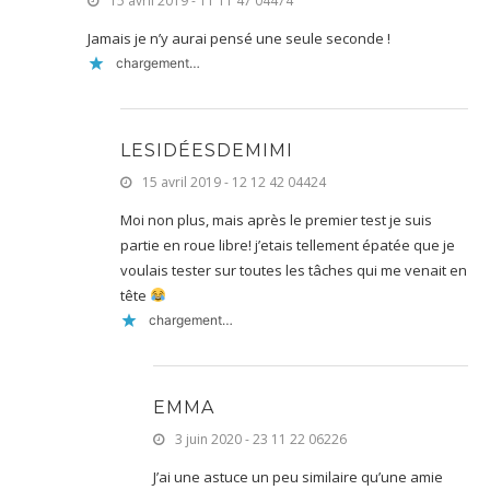
15 avril 2019 - 11 11 47 04474
Jamais je n’y aurai pensé une seule seconde !
chargement…
LESIDÉESDEMIMI
15 avril 2019 - 12 12 42 04424
Moi non plus, mais après le premier test je suis
partie en roue libre! j’etais tellement épatée que je
voulais tester sur toutes les tâches qui me venait en
tête
chargement…
EMMA
3 juin 2020 - 23 11 22 06226
J’ai une astuce un peu similaire qu’une amie