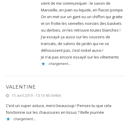
vient de me communiquer : le savon de
Marseille, en pain ou liquide, en flacon pompe .
On en met sur un gant ou un chiffon qui gratte
et on frotte les semelles noircies des baskets
ou derbies, on les retrouve toutes blanches !
J’ai essayé ça aussi sur les coussins de
transats, de salons de jardin qui ne se
déhoussent pas, c’est nickel aussi !
Je n’ai pas encore essayé sur les vêtements
chargement…
VALENTINE
15 avril 2019 - 10 10 46 04464
C’est un super astuce, merci beaucoup ! Penses-tu que cela
fonctionne sur les chaussures en tissus ? Belle journée
chargement…