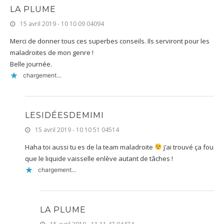
LA PLUME
15 avril 2019 - 10 10 09 04094
Merci de donner tous ces superbes conseils. Ils serviront pour les
maladroites de mon genre !
Belle journée.
chargement…
LESIDÉESDEMIMI
15 avril 2019 - 10 10 51 04514
Haha toi aussi tu es de la team maladroite
j’ai trouvé ça fou
que le liquide vaisselle enlève autant de tâches !
chargement…
LA PLUME