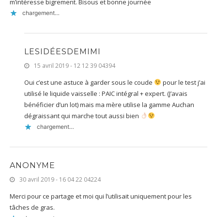
m’intéresse bigrement. Bisous et bonne journée
chargement…
LESIDÉESDEMIMI
15 avril 2019 - 12 12 39 04394
Oui c’est une astuce à garder sous le coude
pour le test j’ai
utilisé le liquide vaisselle : PAIC intégral + expert. (J’avais
bénéficier d’un lot) mais ma mère utilise la gamme Auchan
dégraissant qui marche tout aussi bien
chargement…
ANONYME
30 avril 2019 - 16 04 22 04224
Merci pour ce partage et moi qui l’utilisait uniquement pour les
tâches de gras.