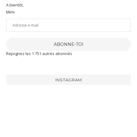
A bientôt,
Mimi
Adresse
e-
mail
ABONNE-TOI
Rejoignez les 1 751 autres abonnés
INSTAGRAM
[RECETTE]
J’ai
J’ai
Aujourd’hui
eu
été
je
la
gâtée
te
chance
par
partage
de
@maison_delpeyrat
la
recevoir
recette
la