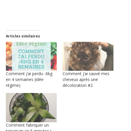
ami(ouvre
dans
une
nouvelle
fenêtre)
Articles similaires
Comment j’ai perdu -6kg
Comment j’ai sauvé mes
en 4 semaines (idée
cheveux après une
régime)
décoloration #2
Comment fabriquer un
terrarium en 5 minutes !