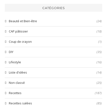
harissa
inratable
bun
verte
et
aux
CATÉGORIES
😋
prête
nems
en
🤤
quelques
Beauté et Bien-être
(24)
secondes
!
CAP pâtissier
(18)
Coup de crayon
(1)
DIY
(35)
Lifestyle
(16)
Liste d'idées
(14)
Non classé
(25)
Recettes
(187)
Recettes salées
(85)