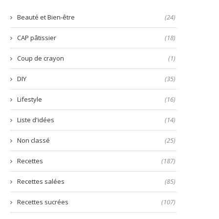
prête
nems
en
Beauté et Bien-être
(24)
quelques
secondes
CAP pâtissier
(18)
!
Coup de crayon
(1)
DIY
(35)
Lifestyle
(16)
Liste d'idées
(14)
Non classé
(25)
Recettes
(187)
Recettes salées
(85)
Recettes sucrées
(107)