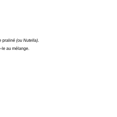
le praliné
(ou Nutella)
.
e-le au mélange.