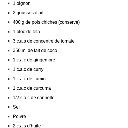
1 oignon
2 gousses d’ail
400 g de pois chiches (conserve)
1 bloc de feta
3 c.a.s de concentré de tomate
350 ml de lait de coco
1 c.a.c de gingembre
1 c.a.c de curry
1 c.a.c de cumin
1 c.a.c de curcuma
1/2 c.a.c de cannelle
Sel
Poivre
2 c.a.s d’huile