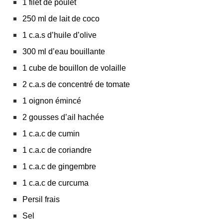
1 filet de poulet
250 ml de lait de coco
1 c.a.s d’huile d’olive
300 ml d’eau bouillante
1 cube de bouillon de volaille
2 c.a.s de concentré de tomate
1 oignon émincé
2 gousses d’ail hachée
1 c.a.c de cumin
1 c.a.c de coriandre
1 c.a.c de gingembre
1 c.a.c de curcuma
Persil frais
Sel