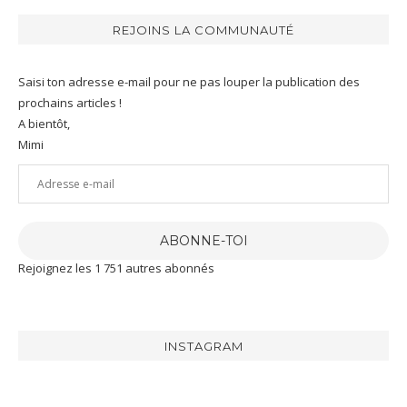
REJOINS LA COMMUNAUTÉ
Saisi ton adresse e-mail pour ne pas louper la publication des
prochains articles !
A bientôt,
Mimi
Adresse
e-
mail
ABONNE-TOI
Rejoignez les 1 751 autres abonnés
INSTAGRAM
[RECETTE]
J’ai
J’ai