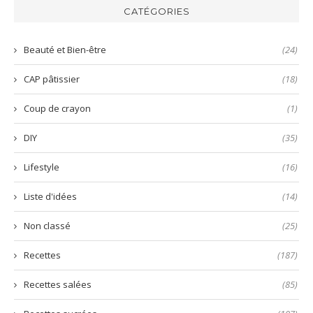
verte
et
aux
CATÉGORIES
prête
nems
en
quelques
Beauté et Bien-être
(24)
secondes
!
CAP pâtissier
(18)
Coup de crayon
(1)
DIY
(35)
Lifestyle
(16)
Liste d'idées
(14)
Non classé
(25)
Recettes
(187)
Recettes salées
(85)