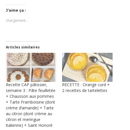
sur
sur
sur
un
dans
Twitter(ouvre
Facebook(ouvre
Pinterest(ouvre
lien
une
dans
dans
dans
par
nouvelle
J’aime ça :
une
une
une
e-
fenêtre)
nouvelle
nouvelle
nouvelle
mail
chargement…
fenêtre)
fenêtre)
fenêtre)
à
un
ami(ouvre
dans
une
nouvelle
fenêtre)
Articles similaires
Recette CAP pâtissier,
RECETTE : Orange curd +
semaine 3 : Pâte feuilletée
2 recettes de tartelettes
+ Chausson aux pommes
+ Tarte Framboisine (dont
crème d’amande) + Tarte
au citron (dont crème au
citron et meringue
italienne) + Saint Honoré