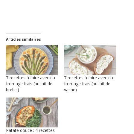
ami(ouvre
dans
une
nouvelle
fenêtre)
Articles similaires
7 recettes à faire avec du
7 recettes à faire avec du
fromage frais (au lait de
fromage frais (au lait de
brebis)
vache)
Patate douce : 4 recettes