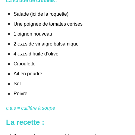
La salade de crudités :
Salade (ici de la roquette)
Une poignée de tomates cerises
1 oignon nouveau
2 c.a.s de vinaigre balsamique
4 c.a.s d’huile d’olive
Ciboulette
Ail en poudre
Sel
Poivre
c.a.s = cuillère à soupe
La recette :