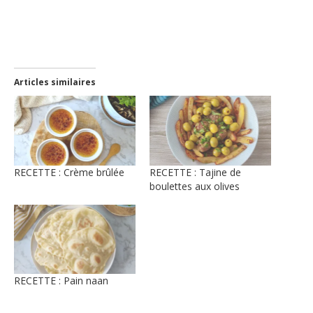
dans
une
nouvelle
fenêtre)
Articles similaires
RECETTE : Crème brûlée
RECETTE : Tajine de
boulettes aux olives
RECETTE : Pain naan