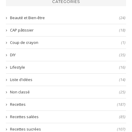
CATÉGORIES
prête
nems
en
quelques
Beauté et Bien-être
(24)
secondes
!
CAP pâtissier
(18)
Coup de crayon
(1)
DIY
(35)
Lifestyle
(16)
Liste d'idées
(14)
Non classé
(25)
Recettes
(187)
Recettes salées
(85)
Recettes sucrées
(107)