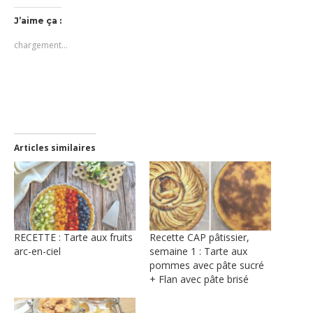
Twitter(ouvre
Facebook(ouvre
Pinterest(ouvre
lien
une
dans
dans
dans
par
nouvelle
J’aime ça :
une
une
une
e-
fenêtre)
nouvelle
nouvelle
nouvelle
mail
chargement…
fenêtre)
fenêtre)
fenêtre)
à
un
ami(ouvre
dans
une
nouvelle
fenêtre)
Articles similaires
RECETTE : Tarte aux fruits
Recette CAP pâtissier,
arc-en-ciel
semaine 1 : Tarte aux
pommes avec pâte sucré
+ Flan avec pâte brisé