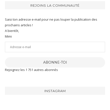
REJOINS LA COMMUNAUTÉ
Saisi ton adresse e-mail pour ne pas louper la publication des
prochains articles !
A bientôt,
Mimi
Adresse
e-
mail
ABONNE-TOI
Rejoignez les 1 751 autres abonnés
INSTAGRAM
[RECETTE]
J’ai
J’ai
Aujourd’hui
eu
été